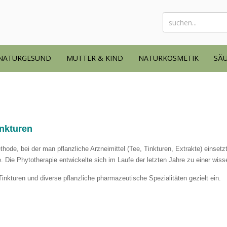
NATURGESUND
MUTTER & KIND
NATURKOSMETIK
SÄU
inkturen
ode, bei der man pflanzliche Arzneimittel (Tee, Tinkturen, Extrakte) einsetzt. 
e. Die Phytotherapie entwickelte sich im Laufe der letzten Jahre zu einer wiss
Tinkturen und diverse pflanzliche pharmazeutische Spezialitäten gezielt ein.